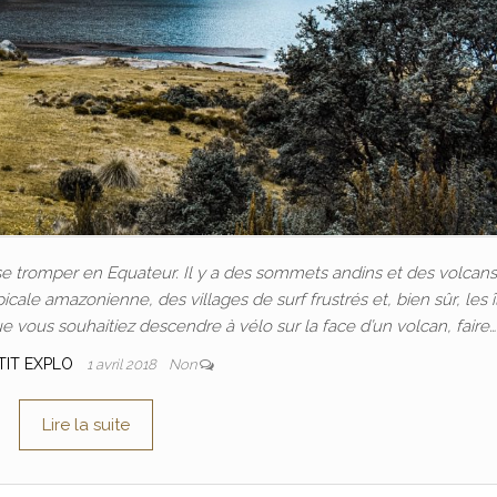
 se tromper en Equateur. Il y a des sommets andins et des volcan
cale amazonienne, des villages de surf frustrés et, bien sûr, les î
e vous souhaitiez descendre à vélo sur la face d’un volcan, faire…
TIT EXPLO
1 avril 2018
Non
Lire la suite