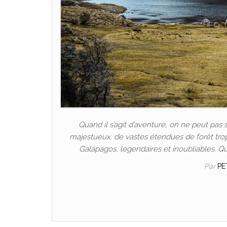
Quand il s’agit d’aventure, on ne peut pas
majestueux, de vastes étendues de forêt tropi
Galápagos, légendaires et inoubliables. Qu
Par
PE