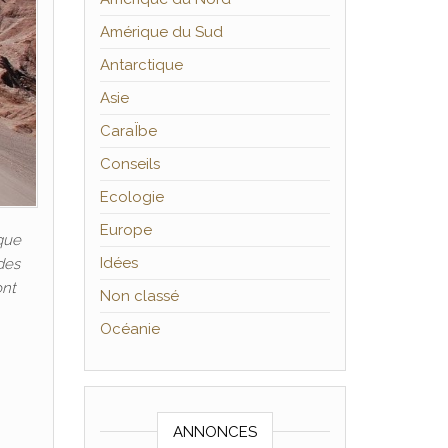
Amérique du Sud
Antarctique
Asie
CaraÏbe
Conseils
Ecologie
Europe
que
Idées
des
ont
Non classé
Océanie
ANNONCES