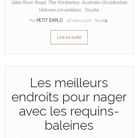
Gibb River Road, The Kimberley, Australie-Occidentale
Voitures conseillées : Toyota…
Par
PETIT EXPLO
26 mars 2020
Non
Lire la suite
Les meilleurs
endroits pour nager
avec les requins-
baleines