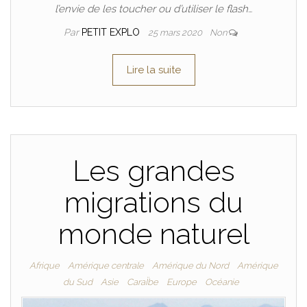
l’envie de les toucher ou d’utiliser le flash…
Par
PETIT EXPLO
25 mars 2020
Non
Lire la suite
Les grandes
migrations du
monde naturel
Afrique
Amérique centrale
Amérique du Nord
Amérique
du Sud
Asie
CaraÏbe
Europe
Océanie