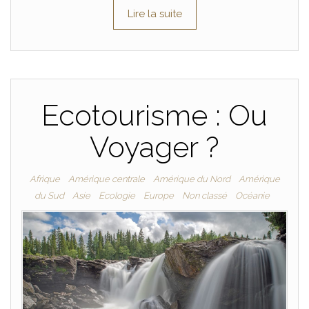
Lire la suite
Ecotourisme : Ou
Voyager ?
Afrique
Amérique centrale
Amérique du Nord
Amérique
du Sud
Asie
Ecologie
Europe
Non classé
Océanie