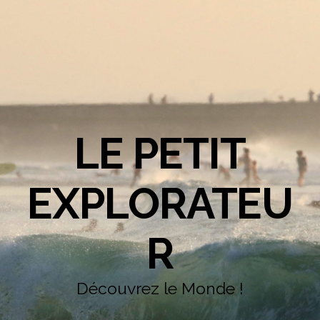
LE PETIT
EXPLORATEU
R
Découvrez le Monde !