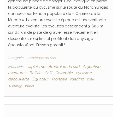
généreuse pincée de danger. Ceci explique en partie
la popularité du cyclisme sur la route du Nord Yungas,
connue sous le nom populaire de « Camino de la
Muerte ». L’aventure cycliste épique est une véritable
aventure cycliste: les cyclistes descendent 3 600 m
sur 64 km de piste de gravier, essentiellement en
descente sur 64 km, et profitent d’un paysage
époustouflant. Frisson garanti !
Catégorie
Amérique du Sud
alpinisme
Amérqiue du sud
Argentine
Mots-clés
aventures
Bolivie
Chili
Colombie
cyclisme
découverte
Equateur
Plongée
roadtrip
trek
Treking
vélos