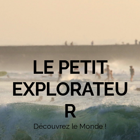
LE PETIT
EXPLORATEU
R
Découvrez le Monde !