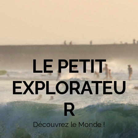
LE PETIT
EXPLORATEU
R
Découvrez le Monde !