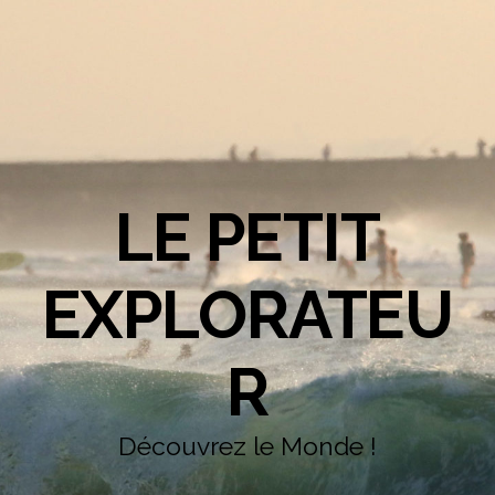
LE PETIT
EXPLORATEU
R
Découvrez le Monde !