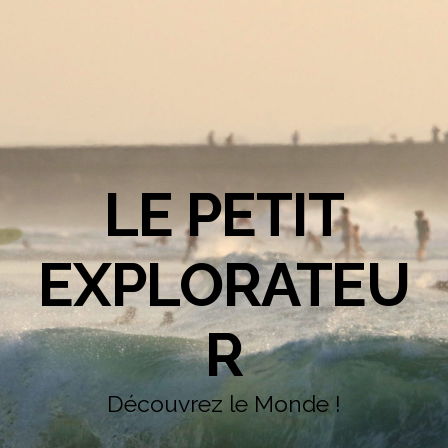
LE PETIT
EXPLORATEU
R
Découvrez le Monde !