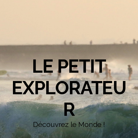
LE PETIT
EXPLORATEU
R
Découvrez le Monde !