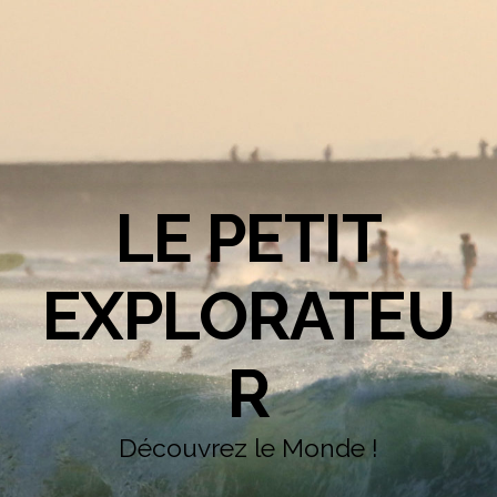
LE PETIT
EXPLORATEU
R
Découvrez le Monde !