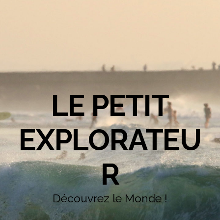
LE PETIT
EXPLORATEU
R
Découvrez le Monde !