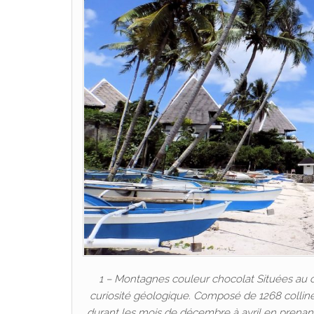
1 – Montagnes couleur chocolat Situées au c
curiosité géologique. Composé de 1268 colline
durant les mois de décembre à avril en prenan