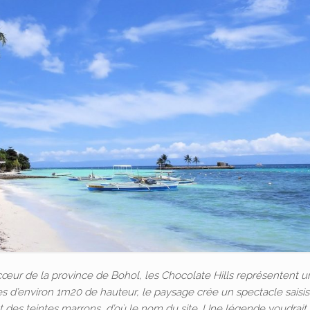
œur de la province de Bohol, les Chocolate Hills représentent 
s d’environ 1m20 de hauteur, le paysage crée un spectacle saisis
t des teintes marrons, d’où le nom du site. Une légende voudrait