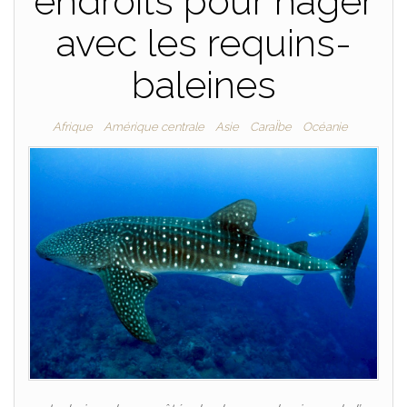
endroits pour nager
avec les requins-
baleines
Afrique
Amérique centrale
Asie
CaraÏbe
Océanie