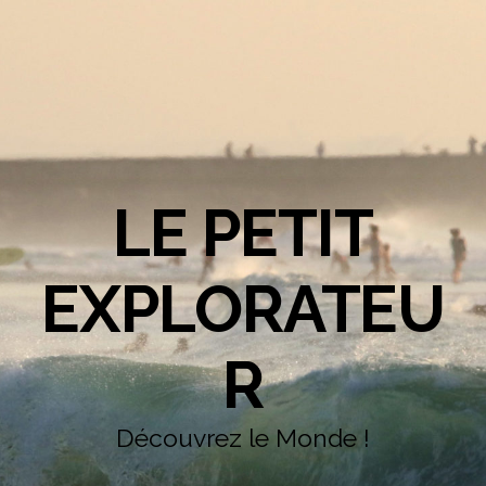
LE PETIT
EXPLORATEU
R
Découvrez le Monde !